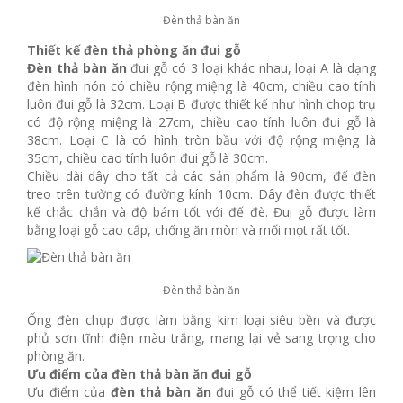
Đèn thả bàn ăn
Thiết kế đèn thả phòng ăn đui gỗ
Đèn thả bàn ăn
đui gỗ có 3 loại khác nhau, loại A là dạng
đèn hình nón có chiều rộng miệng là 40cm, chiều cao tính
luôn đui gỗ là 32cm. Loại B được thiết kế như hình chop trụ
có độ rộng miệng là 27cm, chiều cao tính luôn đui gỗ là
38cm. Loại C là có hình tròn bầu với độ rộng miệng là
35cm, chiều cao tính luôn đui gỗ là 30cm.
Chiều dài dây cho tất cả các sản phẩm là 90cm, đế đèn
treo trên tường có đường kính 10cm. Dây đèn được thiết
kế chắc chắn và độ bám tốt với đế đè. Đui gỗ được làm
bằng loại gỗ cao cấp, chống ăn mòn và mối mọt rất tốt.
Đèn thả bàn ăn
Ống đèn chụp được làm bằng kim loại siêu bền và được
phủ sơn tĩnh điện màu trắng, mang lại vẻ sang trọng cho
phòng ăn.
Ưu điểm của đèn thả bàn ăn đui gỗ
Ưu điểm của
đèn thả bàn ăn
đui gỗ có thể tiết kiệm lên