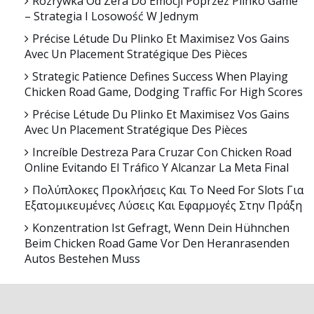
Rozrywka Od Zera Do Emocji Poprzez Plinko Game
– Strategia I Losowość W Jednym
Précise Létude Du Plinko Et Maximisez Vos Gains
Avec Un Placement Stratégique Des Pièces
Strategic Patience Defines Success When Playing
Chicken Road Game, Dodging Traffic For High Scores
Précise Létude Du Plinko Et Maximisez Vos Gains
Avec Un Placement Stratégique Des Pièces
Increíble Destreza Para Cruzar Con Chicken Road
Online Evitando El Tráfico Y Alcanzar La Meta Final
Πολύπλοκες Προκλήσεις Και Το Need For Slots Για
Εξατομικευμένες Λύσεις Και Εφαρμογές Στην Πράξη
Konzentration Ist Gefragt, Wenn Dein Hühnchen
Beim Chicken Road Game Vor Den Heranrasenden
Autos Bestehen Muss