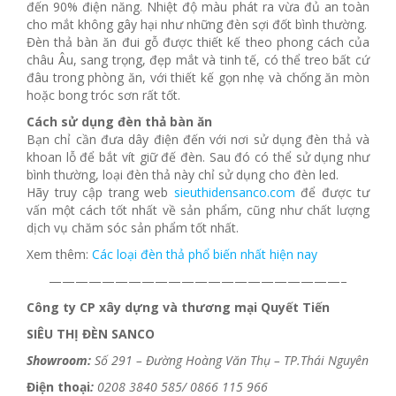
đến 90% điện năng. Nhiệt độ màu phát ra vừa đủ an toàn
cho mắt không gây hại như những đèn sợi đốt bình thường.
Đèn thả bàn ăn đui gỗ được thiết kế theo phong cách của
châu Âu, sang trọng, đẹp mắt và tinh tế, có thể treo bất cứ
đâu trong phòng ăn, với thiết kế gọn nhẹ và chống ăn mòn
hoặc bong tróc sơn rất tốt.
Cách sử dụng đèn thả bàn ăn
Bạn chỉ cần đưa dây điện đến với nơi sử dụng đèn thả và
khoan lỗ để bắt vít giữ đế đèn. Sau đó có thể sử dụng như
bình thường, loại đèn thả này chỉ sử dụng cho đèn led.
Hãy truy cập trang web
sieuthidensanco.com
để được tư
vấn một cách tốt nhất về sản phẩm, cũng như chất lượng
dịch vụ chăm sóc sản phẩm tốt nhất.
Xem thêm:
Các loại đèn thả phổ biến nhất hiện nay
——————————————————————–
Công ty CP xây dựng và thương mại Quyết Tiến
SIÊU THỊ ĐÈN SANCO
Showroom:
Số 291 – Đường Hoàng Văn Thụ – TP.Thái Nguyên
Điện thoại
:
0208 3840 585/ 0866 115 966