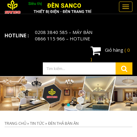
Toggl
navig
0208 3840 585
– MÁY BÀN
HOTLINE :
0866 115 966
– HOTLINE
Giỏ hàng
( 0
)
TRANG CHỦ
»
TIN TỨC
»
ĐÈN THẢ BÀN ĂN