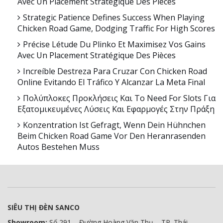
Avec Un Placement Stratégique Des Pièces
Strategic Patience Defines Success When Playing
Chicken Road Game, Dodging Traffic For High Scores
Précise Létude Du Plinko Et Maximisez Vos Gains
Avec Un Placement Stratégique Des Pièces
Increíble Destreza Para Cruzar Con Chicken Road
Online Evitando El Tráfico Y Alcanzar La Meta Final
Πολύπλοκες Προκλήσεις Και Το Need For Slots Για
Εξατομικευμένες Λύσεις Και Εφαρμογές Στην Πράξη
Konzentration Ist Gefragt, Wenn Dein Hühnchen
Beim Chicken Road Game Vor Den Heranrasenden
Autos Bestehen Muss
SIÊU THỊ ĐÈN SANCO
Showroom:
Số 291 – Đường Hoàng Văn Thụ – TP. Thái