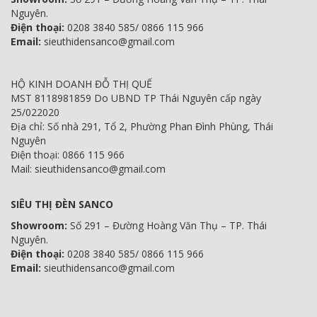
Nguyên.
Điện thoại:
0208 3840 585/ 0866 115 966
Email:
sieuthidensanco@gmail.com
HỘ KINH DOANH ĐỖ THỊ QUẾ
MST 8118981859 Do UBND TP Thái Nguyên cấp ngày
25/022020
Địa chỉ: Số nhà 291, Tổ 2, Phường Phan Đình Phùng, Thái
Nguyên
Điện thoại: 0866 115 966
Mail: sieuthidensanco@gmail.com
SIÊU THỊ ĐÈN SANCO
Showroom:
Số 291 – Đường Hoàng Văn Thụ – TP. Thái
Nguyên.
Điện thoại:
0208 3840 585/ 0866 115 966
Email:
sieuthidensanco@gmail.com