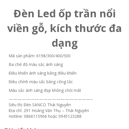
Đèn Led ốp trần nổi
viền gỗ, kích thước đa
dạng
Mã sản phẩm: 6198/300/400/500
Ba chế độ màu sắc ánh sáng
Điều khiển ánh sáng bằng điều khiển
Điều chỉnh màu sắc bằng công tắc
Màu sắc ánh sáng đẹp không chói mắt
———————————————————–
Siêu thị Đèn SANCO Thái Nguyên
Địa chỉ: 291 Hoàng Văn Thụ – Thái Nguyên
Hotline: 0866115966 hoặc 0945123288