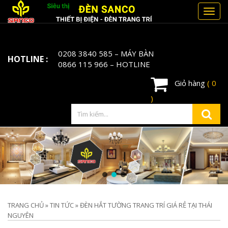
Toggl
navig
0208 3840 585
– MÁY BÀN
HOTLINE :
0866 115 966
– HOTLINE
Giỏ hàng
( 0
)
TRANG CHỦ
»
TIN TỨC
»
ĐÈN HẮT TƯỜNG TRANG TRÍ GIÁ RẺ TẠI THÁI
NGUYÊN