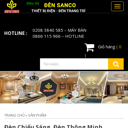
Toggl
navig
0208 3840 585
– MÁY BÀN
HOTLINE :
0866 115 966
– HOTLINE
Giỏ hàng
( 0
)
TRANG CHỦ
»
SẢN PHẨM
Đèn Chiếu Sáng, Đèn Thông Minh