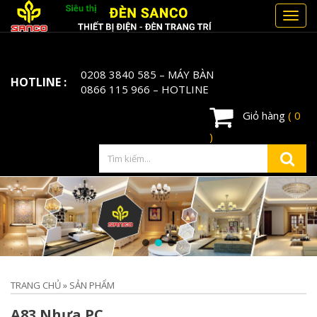
Toggl
navig
0208 3840 585
– MÁY BÀN
HOTLINE :
0866 115 966
– HOTLINE
Giỏ hàng
( 0
)
TRANG CHỦ
»
SẢN PHẨM
A83 Nhựa PC