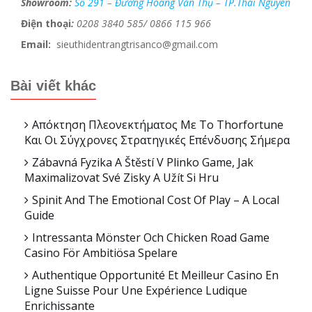
Showroom:
Số 291 – Đường Hoàng Văn Thụ – TP.Thái Nguyên
Điện thoại
:
0208 3840 585/ 0866 115 966
Email:
sieuthidentrangtrisanco@gmail.com
Bài viết khác
Απόκτηση Πλεονεκτήματος Με Το Thorfortune
Και Οι Σύγχρονες Στρατηγικές Επένδυσης Σήμερα
Zábavná Fyzika A Štěstí V Plinko Game, Jak
Maximalizovat Své Zisky A Užít Si Hru
Spinit And The Emotional Cost Of Play – A Local
Guide
Intressanta Mönster Och Chicken Road Game
Casino För Ambitiösa Spelare
Authentique Opportunité Et Meilleur Casino En
Ligne Suisse Pour Une Expérience Ludique
Enrichissante