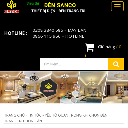
Toggl
navig
0208 3840 585
– MÁY BÀN
HOTLINE :
0866 115 966
– HOTLINE
Giỏ hàng
( 0
)
TRANG CHỦ
»
TIN TỨC
»
YẾU TỐ QUAN TRỌNG KHI CHỌN ĐÈN
TRANG TRÍ PHÒNG ĂN