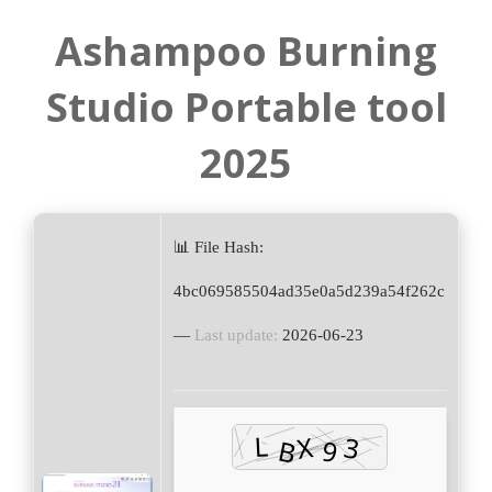
Ashampoo Burning
Studio Portable tool
2025
📊 File Hash:
4bc069585504ad35e0a5d239a54f262c
—
Last update:
2026-06-23