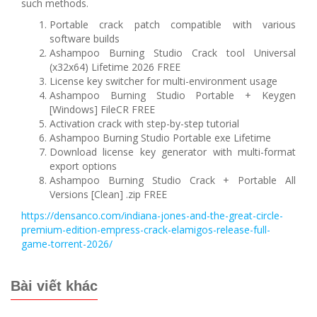
such methods.
Portable crack patch compatible with various
software builds
Ashampoo Burning Studio Crack tool Universal
(x32x64) Lifetime 2026 FREE
License key switcher for multi-environment usage
Ashampoo Burning Studio Portable + Keygen
[Windows] FileCR FREE
Activation crack with step-by-step tutorial
Ashampoo Burning Studio Portable exe Lifetime
Download license key generator with multi-format
export options
Ashampoo Burning Studio Crack + Portable All
Versions [Clean] .zip FREE
https://densanco.com/indiana-jones-and-the-great-circle-
premium-edition-empress-crack-elamigos-release-full-
game-torrent-2026/
Bài viết khác