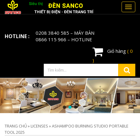
Toggl
navig
0208 3840 585
– MÁY BÀN
HOTLINE :
0866 115 966
– HOTLINE
Giỏ hàng
( 0
)
TRANG CHỦ
»
LICENSES
»
ASHAMPOO BURNING STUDIO PORTABLE
TOOL 2025