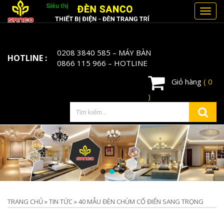
Toggl
navig
0208 3840 585
– MÁY BÀN
HOTLINE :
0866 115 966
– HOTLINE
Giỏ hàng
( 0
)
TRANG CHỦ
»
TIN TỨC
»
40 MẪU ĐÈN CHÙM CỔ ĐIỂN SANG TRỌNG