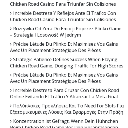
Chicken Road Casino Para Triunfar Sin Colisiones
Increíble Destreza Y Reflejos Ante El Tráfico Con
Chicken Road Casino Para Triunfar Sin Colisiones
Rozrywka Od Zera Do Emocji Poprzez Plinko Game
– Strategia I Losowość W Jednym
Précise Létude Du Plinko Et Maximisez Vos Gains
Avec Un Placement Stratégique Des Pièces
Strategic Patience Defines Success When Playing
Chicken Road Game, Dodging Traffic For High Scores
Précise Létude Du Plinko Et Maximisez Vos Gains
Avec Un Placement Stratégique Des Pièces
Increíble Destreza Para Cruzar Con Chicken Road
Online Evitando El Tráfico Y Alcanzar La Meta Final
Πολύπλοκες Προκλήσεις Και Το Need For Slots Για
Εξατομικευμένες Λύσεις Και Εφαρμογές Στην Πράξη
Konzentration Ist Gefragt, Wenn Dein Hühnchen
Beim Chicken Road Game Vor Den Heranrasenden