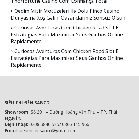
Thorfortune Casino Com Confiança Total
Qədim Misir Möcüzələri Ilə Dolu Pinco Casino
Dünyasına Xoş Gəlin, Qazanclarınız Sonsuz Olsun
Curiosas Aventuras Com Chicken Road Slot E
Estratégias Para Maximizar Seus Ganhos Online
Rapidamente
Curiosas Aventuras Com Chicken Road Slot E
Estratégias Para Maximizar Seus Ganhos Online
Rapidamente
SIÊU THỊ ĐÈN SANCO
Showroom:
Số 291 – Đường Hoàng Văn Thụ – TP. Thái
Nguyên.
Điện thoại:
0208 3840 585/ 0866 115 966
Email:
sieuthidensanco@gmail.com