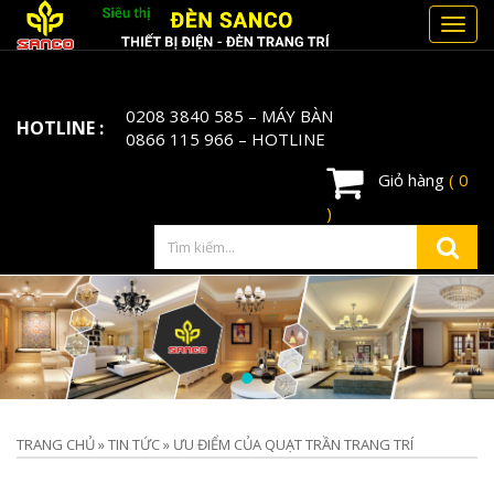
Toggl
navig
0208 3840 585
– MÁY BÀN
HOTLINE :
0866 115 966
– HOTLINE
Giỏ hàng
( 0
)
TRANG CHỦ
»
TIN TỨC
»
ƯU ĐIỂM CỦA QUẠT TRẦN TRANG TRÍ