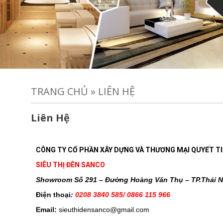
TRANG CHỦ
»
LIÊN HỆ
Liên Hệ
CÔNG TY CỔ PHẦN XÂY DỰNG VÀ THƯƠNG MẠI QUYẾT T
SIÊU THỊ ĐÈN SANCO
Showroom
Số 291 – Đường Hoàng Văn Thụ – TP.Thái 
Điện thoại
:
0208 3840 585/ 0866 115 966
Email:
sieuthidensanco@gmail.com