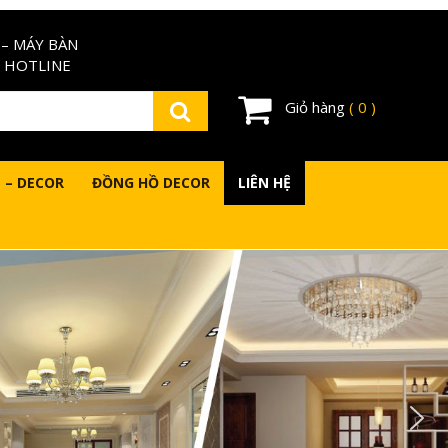
– MÁY BÀN
 HOTLINE
Giỏ hàng
( 0 )
 – DECOR
ĐỒNG HỒ DECOR
LIÊN HỆ