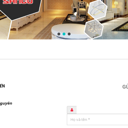
IẾN
GỬ
Nguyên