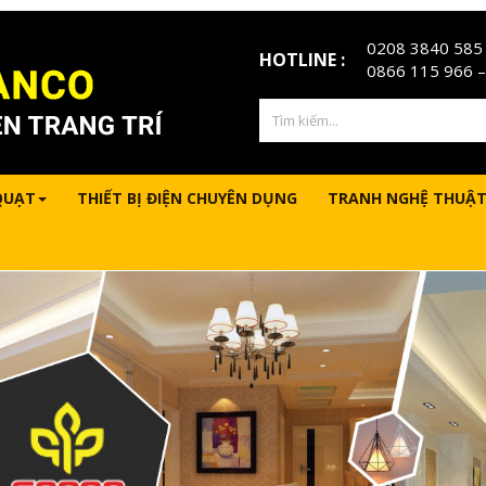
0208 3840 585
HOTLINE :
0866 115 966
–
QUẠT
THIẾT BỊ ĐIỆN CHUYÊN DỤNG
TRANH NGHỆ THUẬT