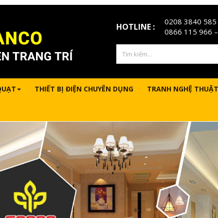
0208 3840 585
HOTLINE :
0866 115 966
–
QUẠT
THIẾT BỊ ĐIỆN CHUYÊN DỤNG
TRANH NGHỆ THUẬT