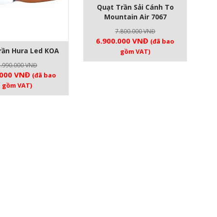
Quạt Trần Sải Cánh To
Mountain Air 7067
7.800.000
VNĐ
Giá
Giá
6.900.000
VNĐ
(đã bao
gốc
hiện
rần Hura Led KOA
gồm VAT)
là:
tại
5.990.000
VNĐ
7.800.000 VNĐ.
là:
Giá
.000
VNĐ
(đã bao
6.900.000 VNĐ.
hiện
gồm VAT)
tại
.000 VNĐ.
là:
5.390.000 VNĐ.