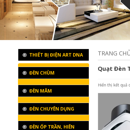
TRANG CH
THIẾT BỊ ĐIỆN ART DNA
Quạt Đèn 
ĐÈN CHÙM
Hiển thị kết quả 
ĐÈN MÂM
ĐÈN CHUYÊN DỤNG
ĐÈN ỐP TRẦN, HIÊN