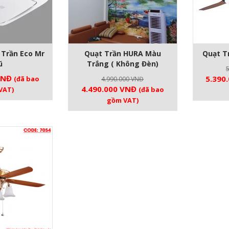
Trần Eco Mr
Quạt Trần HURA Màu
Quạt T
ũ
Trắng ( Không Đèn)
VNĐ
Giá
5.390
(đã bao
4.990.000
VNĐ
Giá
Giá
4.490.000
VNĐ
gốc
VAT)
(đã bao
gốc
hiện
là:
gồm VAT)
là:
tại
5.990
4.990.000 VNĐ.
là:
4.490.000 VNĐ.