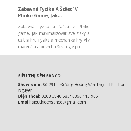
Σημασία της Διαφοροποίησης του
Χαρτοφυλακίου Κατανόηση των
Zábavná Fyzika A Štěstí V
Plinko Game, Jak
Maximalizovat Své Zisky A
Zábavná fyzika a štěstí v Plinko
Užít Si Hru
game, jak maximalizovat své zisky a
užít si hru Fyzika a mechanika hry Vliv
materiálu a povrchu Strategie pro
SIÊU THỊ ĐÈN SANCO
Showroom:
Số 291 – Đường Hoàng Văn Thụ – TP. Thái
Nguyên.
Điện thoại:
0208 3840 585/ 0866 115 966
Email:
sieuthidensanco@gmail.com