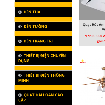
ĐÈN THẢ
Quạt Hút Âm 
ĐÈN TƯỜNG
V
1.990.000
ĐÈN TRANG TRÍ
gồm 
THIẾT BỊ ĐIỆN CHUYÊN
DỤNG
THIẾT BỊ ĐIỆN THÔNG
MINH
QUẠT ĐÀI LOAN CAO
CẤP