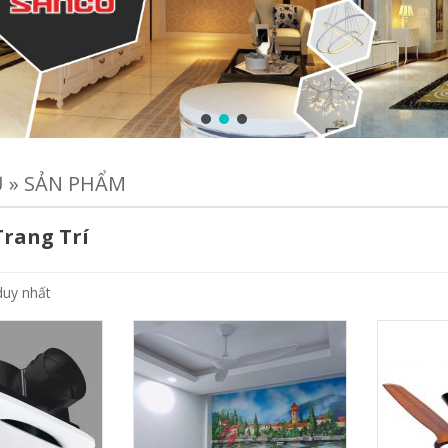
Ủ
»
SẢN PHẨM
Trang Trí
duy nhất