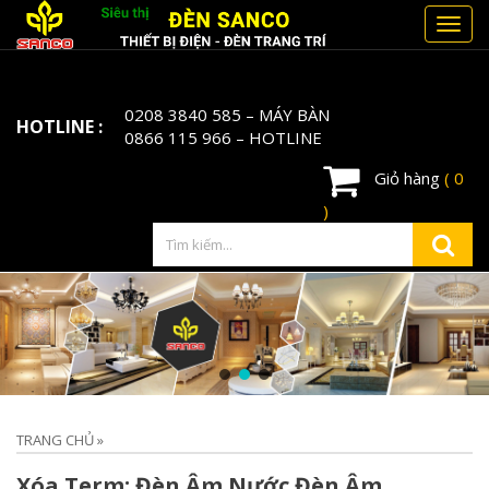
Toggl
navig
0208 3840 585
– MÁY BÀN
HOTLINE :
0866 115 966
– HOTLINE
Giỏ hàng
( 0
)
TRANG CHỦ
»
Xóa Term: Đèn Âm Nước Đèn Âm