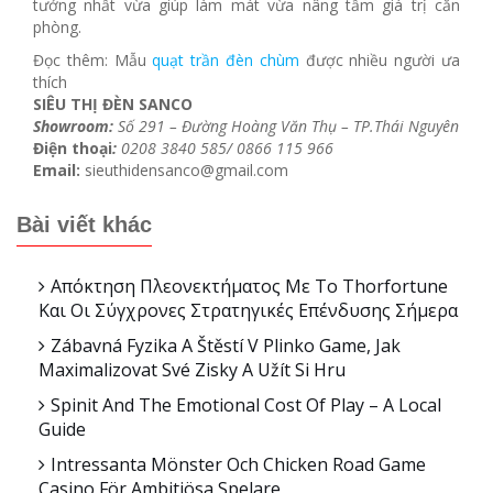
tưởng nhất vừa giúp làm mát vừa nâng tầm giá trị căn
phòng.
Đọc thêm: Mẫu
quạt trần đèn chùm
được nhiều người ưa
thích
SIÊU THỊ ĐÈN SANCO
Showroom:
Số 291 – Đường Hoàng Văn Thụ – TP.Thái Nguyên
Điện thoại
:
0208 3840 585/ 0866 115 966
Email:
sieuthidensanco@gmail.com
Bài viết khác
Απόκτηση Πλεονεκτήματος Με Το Thorfortune
Και Οι Σύγχρονες Στρατηγικές Επένδυσης Σήμερα
Zábavná Fyzika A Štěstí V Plinko Game, Jak
Maximalizovat Své Zisky A Užít Si Hru
Spinit And The Emotional Cost Of Play – A Local
Guide
Intressanta Mönster Och Chicken Road Game
Casino För Ambitiösa Spelare