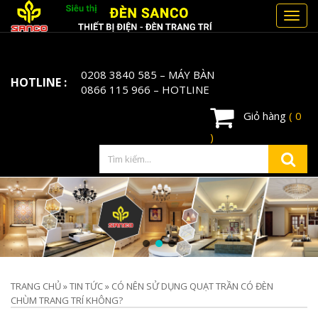
Toggl
navig
0208 3840 585
– MÁY BÀN
HOTLINE :
0866 115 966
– HOTLINE
Giỏ hàng
( 0
)
TRANG CHỦ
»
TIN TỨC
»
CÓ NÊN SỬ DỤNG QUẠT TRẦN CÓ ĐÈN
CHÙM TRANG TRÍ KHÔNG?