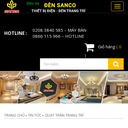
Toggl
navig
0208 3840 585
– MÁY BÀN
HOTLINE :
0866 115 966
– HOTLINE
Giỏ hàng
( 0
)
TRANG CHỦ
»
TIN TỨC
»
QUẠT TRẦN TRANG TRÍ