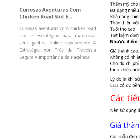
Gücü Pulsuz Fırlanmaların
Thẩm mỹ cho n
Curiosas Aventuras Com
Đa dạng nhiều
Chicken Road Slot E
Khả năng chiếu
Thân thiện với
Estratégias Para Maximizar
Curiosas aventuras com chicken road
Tuổi thọ cao
Seus Ganhos Online
Tiết kiệm điện
slot e estratégias para maximizar
Rapidamente
Nhược điểm:
seus ganhos online rapidamente A
Estratégia por Trás da Travessia
Giá thành cao.
Segura A Importância da Paciência
Không có nhiều
Cho dù chi phí
theo chiều hướ
Lý do là khi s
LED có độ bền 
Các tiê
Nên sử dụng đè
Giá thàn
Các mẫu đèn LE