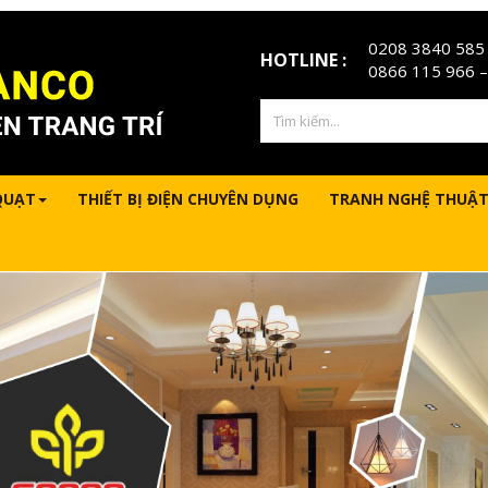
0208 3840 585
HOTLINE :
0866 115 966
–
QUẠT
THIẾT BỊ ĐIỆN CHUYÊN DỤNG
TRANH NGHỆ THUẬT