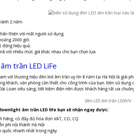
 hành 2 năm.
thân thiện với mắt người sử dụng.
hoảng 2000 giờ.
t động hiệu quả.
ã với nhiều mức giá khác nhau cho bạn chọn lựa.
âm trần LED LiFe
Nam với thương hiệu đèn led âm trần uy tín 8 năm tại Hà Nội là giải p
ng khách, văn phòng cần thiết cho công trình của bạn. Đèn sử dụng c
Đài Loan siêu sáng, tiết kiệm điện nên được khách hàng rất ưa chuộn
Đèn LED âm trần LEDliFe
downlight âm trần LED liFe bạn sẽ nhận ngay được:
h hãng, có đầy đủ hóa đơn VAT, CO, CQ
n phí nội thành Hà Nội
n quốc nhanh nhất trong ngày