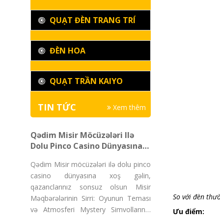
QUẠT ĐÈN TRANG TRÍ
ĐÈN HOA
QUẠT TRẦN KAIYO
TIN TỨC
Xem thêm
Qədim Misir Möcüzələri Ilə
Dolu Pinco Casino Dünyasına
Xoş Gəlin, Qazanclarınız
Qədim Misir möcüzələri ilə dolu pinco
Sonsuz Olsun
casino dünyasına xoş gəlin,
qazanclarınız sonsuz olsun Misir
So với đèn thư
Məqbərələrinin Sirri: Oyunun Teması
və Atmosferi Mystery Simvollarının
Ưu điểm: