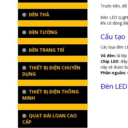
Trước tiên, để
ĐÈN THẢ
Đèn LED (Light
khi có dòng đi
ĐÈN TƯỜNG
Cấu tạo
Các loại đèn L
ĐÈN TRANG TRÍ
Vỏ đèn:
là lớp
Chip LED:
đây 
này sẽ được bả
THIẾT BỊ ĐIỆN CHUYÊN
Phần nguồn:
v
DỤNG
Đèn LED 
THIẾT BỊ ĐIỆN THÔNG
MINH
QUẠT ĐÀI LOAN CAO
CẤP