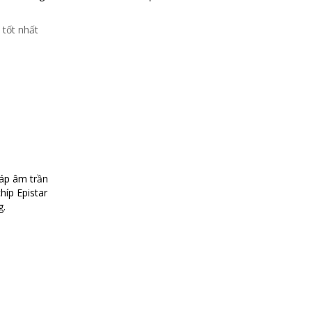
háp âm trần
híp Epistar
g.