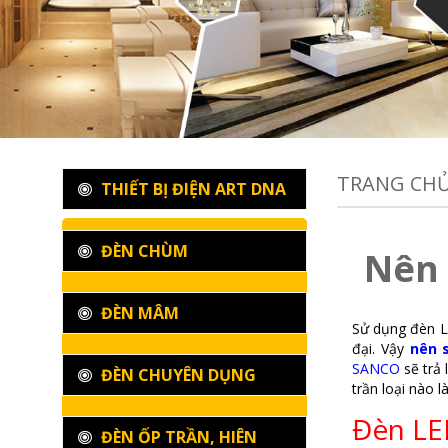
TRANG CH
THIẾT BỊ ĐIỆN ART DNA
ĐÈN CHÙM
Nên 
ĐÈN MÂM
Sử dụng đèn LE
đại.
Vậy
nên 
SANCO
sẽ trả 
ĐÈN CHUYÊN DỤNG
trần loại nào l
Đèn LED
ĐÈN ỐP TRẦN, HIÊN