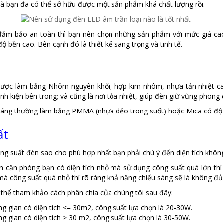
 là bạn đã có thể sở hữu được một sản phẩm khá chất lượng rồi.
đảm bảo an toàn thì bạn nên chọn những sản phẩm với mức giá ca
độ bền cao. Bên cạnh đó là thiết kế sang trọng và tinh tế.
u
ược làm bằng Nhôm nguyên khối, hợp kim nhôm, nhựa tản nhiệt ca
inh kiện bên trong; và cũng là nơi tỏa nhiệt, giúp đèn giữ vũng phong 
sáng thường làm bằng PMMA (nhựa dẻo trong suốt) hoặc Mica có độ la
ất
ng suất đèn sao cho phù hợp nhất bạn phải chú ý đến diện tích không
n căn phòng bạn có diện tích nhỏ mà sử dụng công suất quá lớn thì 
 mà công suất quá nhỏ thì rõ ràng khả năng chiếu sáng sẽ là không đủ
thể tham khảo cách phân chia của chúng tôi sau đây:
g gian có diện tích <= 30m2, công suất lựa chọn là 20-30W.
g gian có diện tích > 30 m2, công suất lựa chọn là 30-50W.