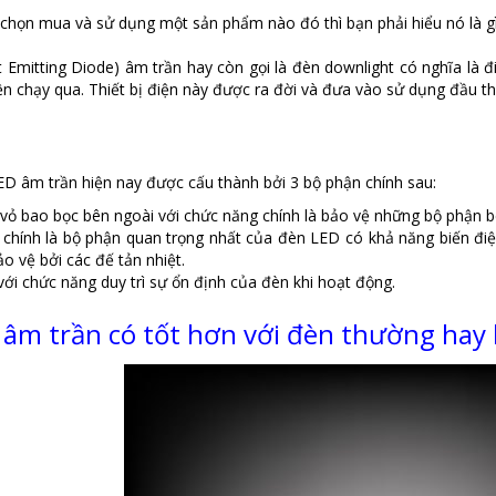
 chọn mua và sử dụng một sản phẩm nào đó thì bạn phải hiểu nó là g
 Emitting Diode) âm trần hay còn gọi là đèn downlight có nghĩa là đi
ện chạy qua. Thiết bị điện này được ra đời và đưa vào sử dụng đầu th
ED âm trần hiện nay được cấu thành bởi 3 bộ phận chính sau:
 vỏ bao bọc bên ngoài với chức năng chính là bảo vệ những bộ phận 
chính là bộ phận quan trọng nhất của đèn LED có khả năng biến đi
o vệ bởi các đế tản nhiệt.
ới chức năng duy trì sự ổn định của đèn khi hoạt động.
âm trần có tốt hơn với đèn thường hay