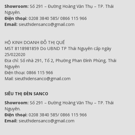
Showroom:
Số 291 – Đường Hoàng Văn Thụ – TP. Thái
Nguyên.
Điện thoại:
0208 3840 585/ 0866 115 966
Email:
sieuthidensanco@gmail.com
HỘ KINH DOANH ĐỖ THỊ QUẾ
MST 8118981859 Do UBND TP Thái Nguyên cấp ngày
25/022020
Địa chỉ: Số nhà 291, Tổ 2, Phường Phan Đình Phùng, Thái
Nguyên
Điện thoại: 0866 115 966
Mail: sieuthidensanco@gmail.com
SIÊU THỊ ĐÈN SANCO
Showroom:
Số 291 – Đường Hoàng Văn Thụ – TP. Thái
Nguyên.
Điện thoại:
0208 3840 585/ 0866 115 966
Email:
sieuthidensanco@gmail.com