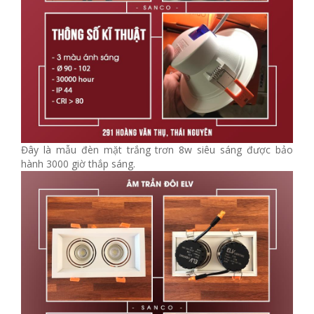
Đây là mẫu đèn mặt trắng trơn 8w siêu sáng được bảo
hành 3000 giờ thắp sáng.