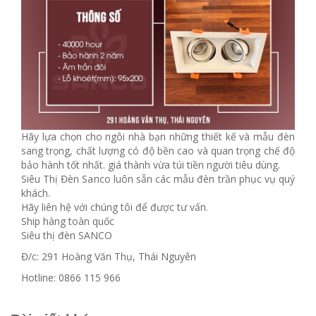
Hãy lựa chọn cho ngôi nhà bạn những thiết kế và mẫu đèn
sang trọng, chất lượng có độ bền cao và quan trọng chế độ
bảo hành tốt nhất. giá thành vừa túi tiền người tiêu dùng.
Siêu Thị Đèn Sanco luôn sẵn các mẫu đèn trần phục vụ quý
khách.
Hãy liên hệ với chúng tôi để được tư vấn.
Ship hàng toàn quốc
Siêu thị đèn SANCO
Đ/c: 291 Hoàng Văn Thụ, Thái Nguyên
Hotline: 0866 115 966