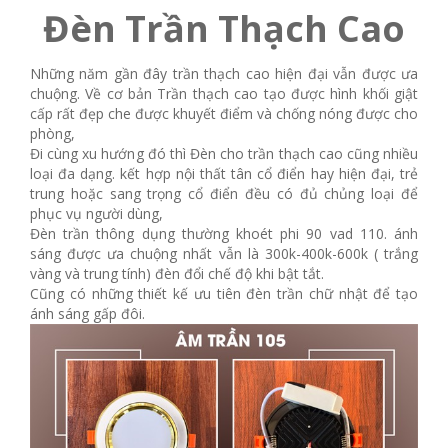
Đèn Trần Thạch Cao
Những năm gần đây trần thạch cao hiện đại vẫn được ưa
chuộng. Về cơ bản Trần thạch cao tạo được hình khối giật
cấp rất đẹp che được khuyết điểm và chống nóng được cho
phòng,
Đi cùng xu hướng đó thì Đèn cho trần thạch cao cũng nhiều
loại đa dạng. kết hợp nội thất tân cổ điển hay hiện đại, trẻ
trung hoặc sang trọng cổ điển đều có đủ chủng loại để
phục vụ người dùng,
Đèn trần thông dụng thường khoét phi 90 vad 110. ánh
sáng được ưa chuộng nhất vẫn là 300k-400k-600k ( trắng
vàng và trung tính) đèn đổi chế độ khi bật tắt.
Cũng có những thiết kế ưu tiên đèn trần chữ nhật để tạo
ánh sáng gấp đôi.