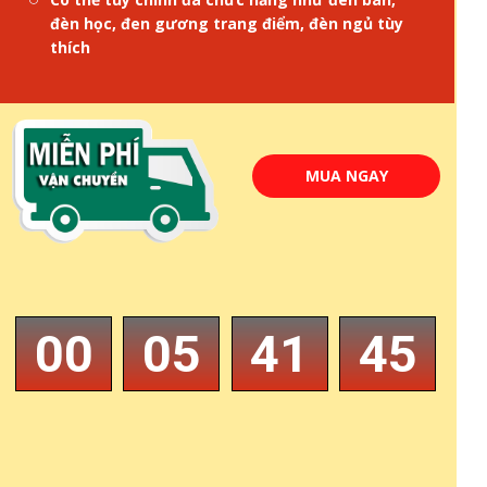
đèn học, đen gương trang điểm, đèn ngủ tùy
thích
MUA NGAY
00
05
41
44