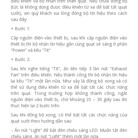
điều khiển và bộ nhận trên thân quạt. Nếu chưa đồng bộ
(tức là không dùng được điều khiển từ xa để bật tắt quạt
sưởi), xin quý khách vui lòng đồng bộ tín hiệu theo cách
sau đây:
+ Bước 1:
Cấp nguồn điện vào thiết bị, sau khi cấp nguồn điện vào
thiết bị thì bộ nhận tín hiệu gắn cùng quạt sẽ sáng ở phần
“Power” và kêu “Tit”
+ Bước 2:
Sau khi nghe tiếng “Tit”, ấn liên tiếp 3 lần nút “Exhaust
Fan” trên điều khiển. Nếu thành công thi bộ nhận tín hiệu
lại kêu “Tit” một lần nữa. Như vậy là đồng bộ xong và có
thể sử dụng điều khiển từ xa để bật tắt các chức năng
trên quạt. Trong trường hợp không thành công, ngắt
nguồn điện vào thiết bị, chờ khoảng 25 – 30 giây sau đó
thực hiện lại 2 bước trên.
Sau khi đồng bộ xong, có thể bật tắt các chức năng của
quạt sưởi theo hướng dẫn sau:
– Ấn nút “Light” để bật đèn chiếu sáng LED. Muốn tắt đèn
chiếu sáng, ấn nút “Light” thêm một lần nữa