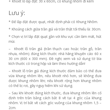
+ Khoét lỗ lắp đặt: 30 x 60cm, có khung nhôm đi kèm
Lưu ý:
* Để lắp đặt được quạt, nhất định phải có Khung Nhôm.
* Khoảng cách giữa trần giả và trần thật tối thiểu là: 30cm.
* Chọn vị trí lắp đặt quạt gần với khu vực cần làm mát, hút
mùi.
– Khoét lỗ trần giả (trần thạch cao hoặc trần gỗ, trần
nhựa, nhôm) đúng kích thước nhà hãng khuyến cáo 60 x
30 cm (600 x 300 mm). Đề nghị xem và sử dụng tờ bìa
kích thước có trong hộp và làm theo hướng dẫn!
– Khoét lỗ trần giả đúng kích thước đảm bảo có thể đưa
vừa khung nhôm lên, nếu khoét nhỏ hơn, sẽ không đưa
được khung nhôm lên; nếu khoét rộng hơn khung nhôm
có thể bị rơi, gây nguy hiểm khi sử dụng.
– Sau khi khoét đúng kích thước, đưa khung nhôm lên cố
định trên trần bằng cách bắt 8 vít tại 4 góc của khung
nhôm. Vị trí bắt vít cách góc vuông của khung nhôm 1,5 –
2cm.