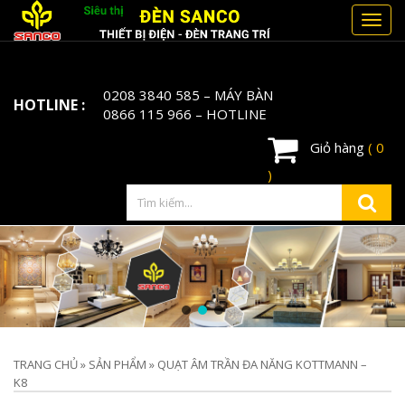
Toggl
navig
0208 3840 585
– MÁY BÀN
HOTLINE :
0866 115 966
– HOTLINE
Giỏ hàng
( 0
)
TRANG CHỦ
»
SẢN PHẨM
»
QUẠT ÂM TRẦN ĐA NĂNG KOTTMANN –
K8