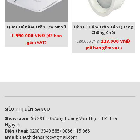
Quạt Hút Âm Trần Eco Mr Vũ
Đèn LED Âm Trần Tán Quang
Chống Chói
1.990.000
VNĐ
(đã bao
Giá
Giá
228.000
VNĐ
280.000
VNĐ
gồm VAT)
gốc
hiện
(đã bao gồm VAT)
là:
tại
280.000 VNĐ.
là:
228
SIÊU THỊ ĐÈN SANCO
Showroom:
Số 291 – Đường Hoàng Văn Thụ – TP. Thái
Nguyên.
Điện thoại:
0208 3840 585/ 0866 115 966
Email:
sieuthidensanco@gmail.com