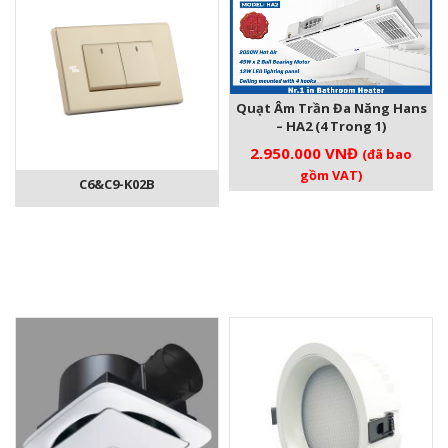
Quạt Âm Trần Đa Năng Hans
– HA2 (4 Trong 1)
2.950.000
VNĐ
(đã bao
gồm VAT)
C6&C9-K02B