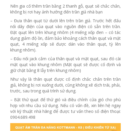
Nên gia cố thêm trần bằng 2 thanh gỗ, quạt sẽ chắc chắn,
không bị rơi hay ảnh hưởng đến trần giả nhà bạn
– Đưa thân quạt từ dưới lên trên trần giả. Trước hết đấu
nối dây điện của quạt vào nguồn điện có sẵn trên trần.
Đặt quạt lên trên khung nhôm (4 miếng xốp đen – có tác
dụng giảm độ ồn, đảm bảo khoảng cách thân quạt và mặt
quạt, 4 miếng xốp sẽ được dán vào thân quạt, tỳ lên
khung nhôm).
– Đấu nối jack cắm của thân quạt và mặt quạt, sau đó cài
mặt quạt vào khung nhôm (Mặt quạt sẽ được cố định và
giữ chặt bằng 8 lẫy trên khung nhôm)
Như vậy là thân quạt được cố định chắc chắn trên trần
giả, không bị rơi xuống dưới, cũng không xê dịch trái, phải,
trước, sau trong quá trình sử dụng.
– Bật thử quạt để thử gió và điều chỉnh cửa gió cho phù
hợp với nhu cầu sử dụng. Nếu có vấn đề, xin liên hệ ngay
với kỹ thuật nhà hãng để được tư vấn theo số điện thoại:
0904.689.498