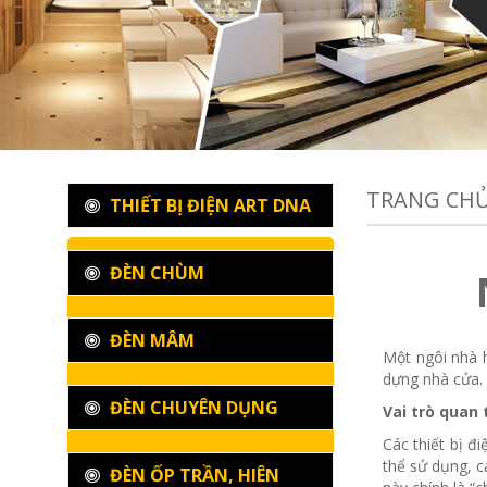
TRANG CH
THIẾT BỊ ĐIỆN ART DNA
ĐÈN CHÙM
ĐÈN MÂM
Một ngôi nhà h
dựng nhà cửa. 
ĐÈN CHUYÊN DỤNG
Vai trò quan 
Các thiết bị đ
thể sử dụng, c
ĐÈN ỐP TRẦN, HIÊN