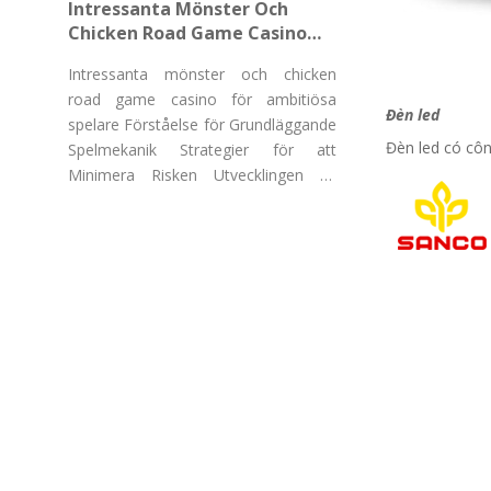
Intressanta Mönster Och
Chicken Road Game Casino
För Ambitiösa Spelare
Intressanta mönster och chicken
road game casino för ambitiösa
Đèn led
spelare Förståelse för Grundläggande
Đèn led có côn
Spelmekanik Strategier för att
Minimera Risken Utvecklingen av
"Chicken Road Game Casino"