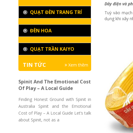
Dây điện và ph
QUẠT ĐÈN TRANG TRÍ
Tuỳ vào mạch 
dụng khi xây n
ĐÈN HOA
QUẠT TRẦN KAIYO
TIN TỨC
Xem thêm
Spinit And The Emotional Cost
Of Play – A Local Guide
Finding Honest Ground with Spinit in
Australia Spinit and the Emotional
Cost of Play – A Local Guide Let’s talk
about Spinit, not as a