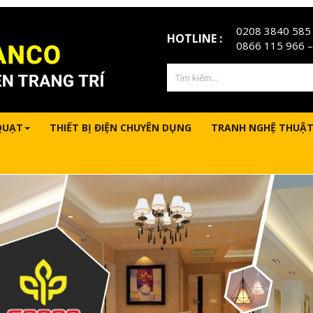
0208 3840 585
HOTLINE :
0866 115 966
–
QUẠT
THIẾT BỊ ĐIỆN CHUYÊN DỤNG
TRANH NGHỆ THUẬT