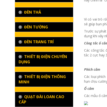
này chính là “
ĐÈN THẢ
Vì có vai trò r
sẽ giúp bạn ph
ĐÈN TƯỜNG
Trước sự phát 
dụng khi xây n
ĐÈN TRANG TRÍ
Công tắc ổ cắ
Các công tắc ổ
tắc 2 cực hay 
THIẾT BỊ ĐIỆN CHUYÊN
DỤNG
Phích cắm
THIẾT BỊ ĐIỆN THÔNG
Các loại phíc
hạn chịu cường
MINH
Ổ cắm
Các mẫu ổ cắm 
QUẠT ĐÀI LOAN CAO
CẤP