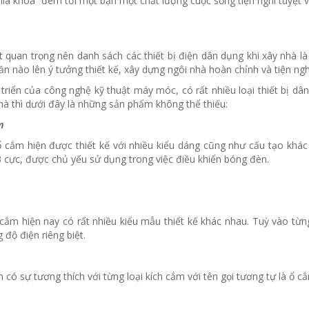
chìa khoá” đem tới một bạn một chất lượng cuộc sống tiện nghi tuyệt v
ất quan trọng nên danh sách các thiết bị điện dân dụng khi xây nhà là 
ần nào lên ý tưởng thiết kế, xây dựng ngôi nhà hoàn chỉnh và tiện ngh
triển của công nghệ kỹ thuật máy móc, có rất nhiều loại thiết bị dân
hà thì dưới đây là những sản phẩm không thể thiếu:
m
 cắm hiện được thiết kế với nhiều kiểu dáng cũng như cấu tạo khác 
3 cực, được chủ yếu sử dụng trong việc điều khiển bóng đèn.
h cắm hiện nay có rất nhiều kiểu mẫu thiết kế khác nhau. Tuỳ vào t
 độ điện riêng biệt.
có sự tương thích với từng loại kích cắm với tên gọi tương tự là ổ cắ