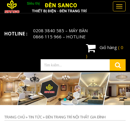
Toggl
navig
0208 3840 585
– MÁY BÀN
HOTLINE :
0866 115 966
– HOTLINE
Giỏ hàng
( 0
)
TRANG CHỦ
»
TIN TỨC
»
ĐÈN TRANG TRÍ NỘI THẤT GIA ĐÌNH