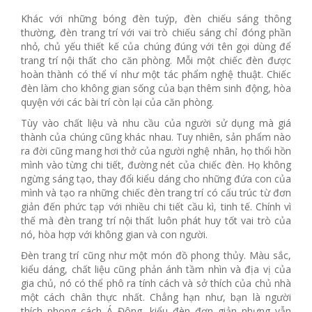
Khác với những bóng đèn tuýp, đèn chiếu sáng thông
thường, đèn trang trí với vai trò chiếu sáng chỉ đóng phần
nhỏ, chủ yếu thiết kế của chúng đúng với tên gọi dùng để
trang trí nội thất cho căn phòng. Mỗi một chiếc đèn được
hoàn thành có thể ví như một tác phẩm nghệ thuật. Chiếc
đèn làm cho không gian sống của bạn thêm sinh động, hòa
quyện với các bài trí còn lại của căn phòng.
Tùy vào chất liệu và nhu cầu của người sử dụng mà giá
thành của chúng cũng khác nhau. Tuy nhiên, sản phẩm nào
ra đời cũng mang hơi thở của người nghệ nhân, họ thổi hồn
mình vào từng chi tiết, đường nét của chiếc đèn. Họ không
ngừng sáng tạo, thay đổi kiểu dáng cho những đứa con của
mình và tạo ra những chiếc đèn trang trí có cấu trúc từ đơn
giản đến phức tạp với nhiều chi tiết cầu kì, tinh tế. Chính vì
thế mà đèn trang trí nội thất luôn phát huy tốt vai trò của
nó, hòa hợp với không gian và con người.
Đèn trang trí cũng như một món đồ phong thủy. Màu sắc,
kiểu dáng, chất liệu cũng phản ánh tầm nhìn và địa vị của
gia chủ, nó có thể phô ra tính cách và sở thích của chủ nhà
một cách chân thực nhất. Chẳng hạn như, bạn là người
thích phong cách Á Đông, kiểu đèn đơn giản nhưng vẫn